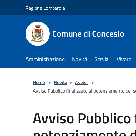
Salta al contenuto principale
Regione Lombardia
Comune di Concesio
Amministrazione
Novità
Servizi
Vivere 
Home
>
Novità
>
Avvisi
>
Avviso Pubblico finalizzato al potenziamento dei s
Avviso Pubblico f
potenziamento de