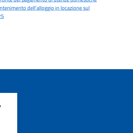
ntenimento dell'alloggio in locazione sul
25
?