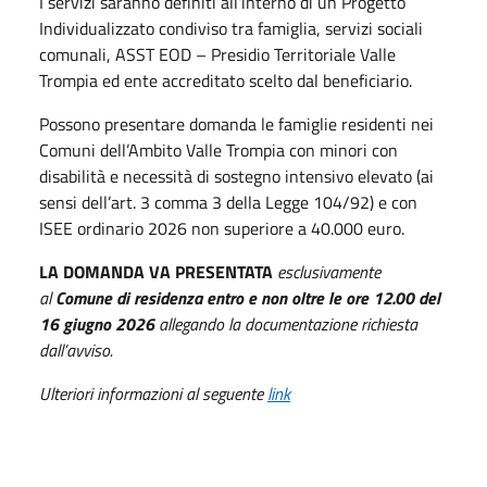
I servizi saranno definiti all’interno di un Progetto
Individualizzato condiviso tra famiglia, servizi sociali
comunali, ASST EOD – Presidio Territoriale Valle
Trompia ed ente accreditato scelto dal beneficiario.
Possono presentare domanda le famiglie residenti nei
Comuni dell’Ambito Valle Trompia con minori con
disabilità e necessità di sostegno intensivo elevato (ai
sensi dell’art. 3 comma 3 della Legge 104/92) e con
ISEE ordinario 2026 non superiore a 40.000 euro.
LA DOMANDA VA PRESENTATA
esclusivamente
al
Comune di residenza
entro e non oltre le ore 12.00 del
16 giugno 2026
allegando la documentazione richiesta
dall’avviso.
Ulteriori informazioni al seguente
link