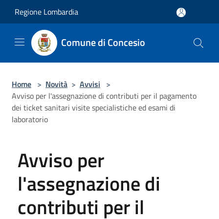
Salta al contenuto principale
Regione Lombardia
Comune di Concesio
Home
>
Novità
>
Avvisi
>
Avviso per l'assegnazione di contributi per il pagamento
dei ticket sanitari visite specialistiche ed esami di
laboratorio
Avviso per
l'assegnazione di
contributi per il