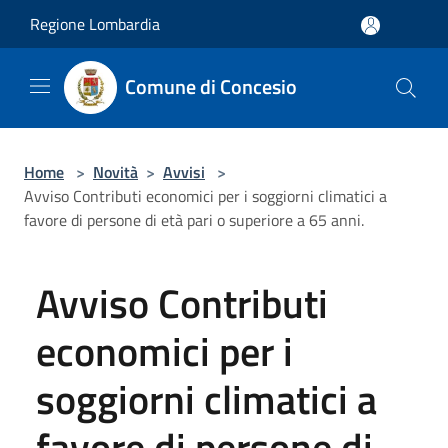
Salta al contenuto principale
Regione Lombardia
Comune di Concesio
Home
>
Novità
>
Avvisi
>
Avviso Contributi economici per i soggiorni climatici a
favore di persone di età pari o superiore a 65 anni.
Avviso Contributi
economici per i
soggiorni climatici a
favore di persone di