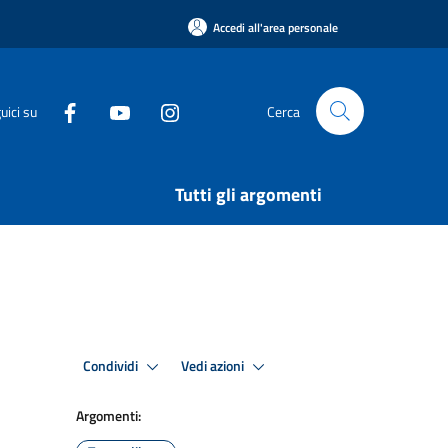
Accedi all'area personale
uici su
Cerca
Tutti gli argomenti
Condividi
Vedi azioni
Argomenti: