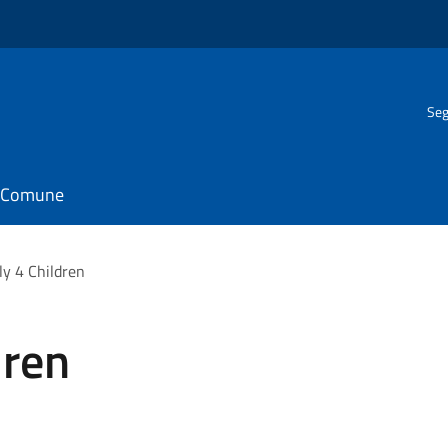
Seg
il Comune
ly 4 Children
dren