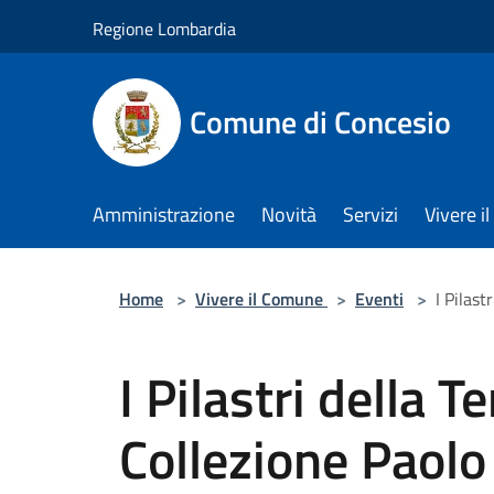
Salta al contenuto principale
Regione Lombardia
Comune di Concesio
Amministrazione
Novità
Servizi
Vivere 
Home
>
Vivere il Comune
>
Eventi
>
I Pilast
I Pilastri della Te
Collezione Paolo