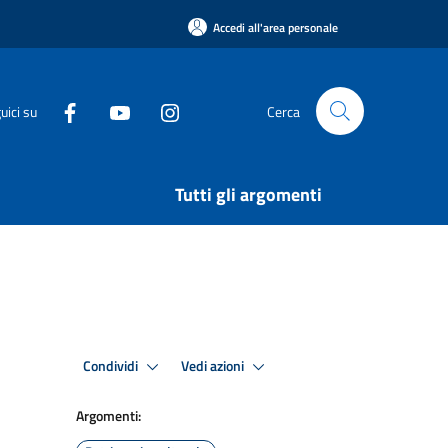
Accedi all'area personale
uici su
Cerca
Tutti gli argomenti
Condividi
Vedi azioni
Argomenti: