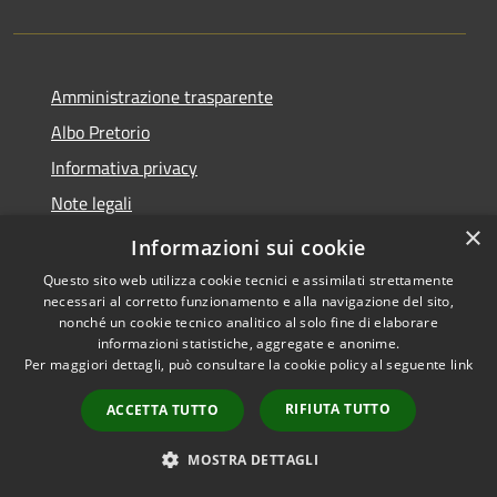
Amministrazione trasparente
Albo Pretorio
Informativa privacy
Note legali
×
Dichiarazione di accessibilità
Informazioni sui cookie
Questo sito web utilizza cookie tecnici e assimilati strettamente
necessari al corretto funzionamento e alla navigazione del sito,
nonché un cookie tecnico analitico al solo fine di elaborare
informazioni statistiche, aggregate e anonime.
RSS
Copyright © 2021 •
Per maggiori dettagli, può consultare la cookie policy al seguente
link
Accessibilità
Comune di Concesio •
Privacy
Powered by
Municipium
•
RIFIUTA TUTTO
ACCETTA TUTTO
Cookie
Accesso redazione
Mappa del sito
MOSTRA DETTAGLI