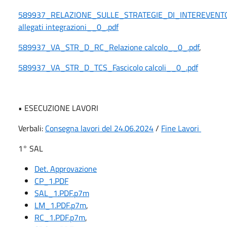
589937_RELAZIONE_SULLE_STRATEGIE_DI_INTEREVENTO
allegati integrazioni__0_.pdf
589937_VA_STR_D_RC_Relazione calcolo__0_.pdf
,
589937_VA_STR_D_TCS_Fascicolo calcoli__0_.pdf
• ESECUZIONE LAVORI
Verbali:
Consegna lavori del 24.06.2024
/
Fine Lavori
1° SAL
Det. Approvazione
CP_1.PDF
SAL_1.PDF.p7m
LM_1.PDF.p7m
,
RC_1.PDF.p7m
,