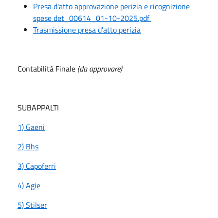
Presa d'atto approvazione perizia e ricognizione
spese det_00614_01-10-2025.pdf
Trasmissione presa d'atto perizia
Contabilità Finale
(da approvare)
SUBAPPALTI
1) Gaeni
2) Bhs
3) Capoferri
4) Agie
5) Stilser