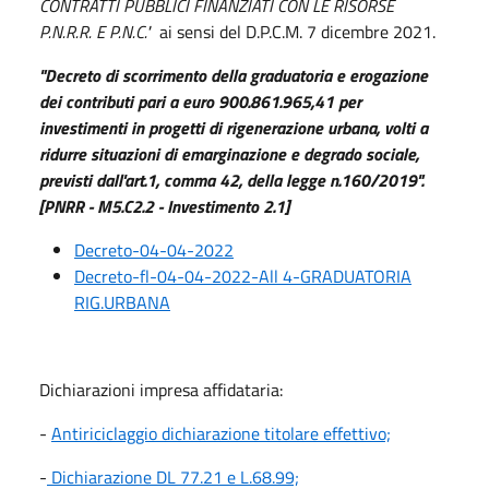
CONTRATTI PUBBLICI FINANZIATI CON LE RISORSE
P.N.R.R. E P.N.C."
ai sensi del D.P.C.M. 7 dicembre 2021.
"Decreto di scorrimento della graduatoria e erogazione
dei contributi pari a euro 900.861.965,41 per
investimenti in progetti di rigenerazione urbana, volti a
ridurre situazioni di emarginazione e degrado sociale,
previsti dall'art.1, comma 42, della legge n.160/2019".
[PNRR - M5.C2.2 - Investimento 2.1]
Decreto-04-04-2022
Decreto-fl-04-04-2022-All 4-GRADUATORIA
RIG.URBANA
Dichiarazioni impresa affidataria:
-
Antiriciclaggio dichiarazione titolare effettivo;
-
Dichiarazione DL 77.21 e L.68.99;