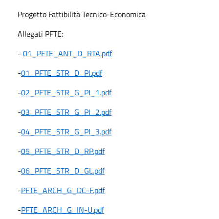
Progetto Fattibilità Tecnico-Economica
Allegati PFTE:
-
01_PFTE_ANT_D_RTA.pdf
-
01_PFTE_STR_D_PI.pdf
-
02_PFTE_STR_G_PI_1.pdf
-
03_PFTE_STR_G_PI_2.pdf
-
04_PFTE_STR_G_PI_3.pdf
-
05_PFTE_STR_D_RP.pdf
-
06_PFTE_STR_D_GL.pdf
-
PFTE_ARCH_G_DC-F.pdf
-
PFTE_ARCH_G_IN-U.pdf