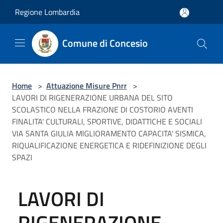
Salta al contenuto principale
Regione Lombardia
Comune di Concesio
Home
>
Attuazione Misure Pnrr
>
LAVORI DI RIGENERAZIONE URBANA DEL SITO
SCOLASTICO NELLA FRAZIONE DI COSTORIO AVENTI
FINALITA' CULTURALI, SPORTIVE, DIDATTICHE E SOCIALI
VIA SANTA GIULIA MIGLIORAMENTO CAPACITA' SISMICA,
RIQUALIFICAZIONE ENERGETICA E RIDEFINIZIONE DEGLI
SPAZI
LAVORI DI
RIGENERAZIONE